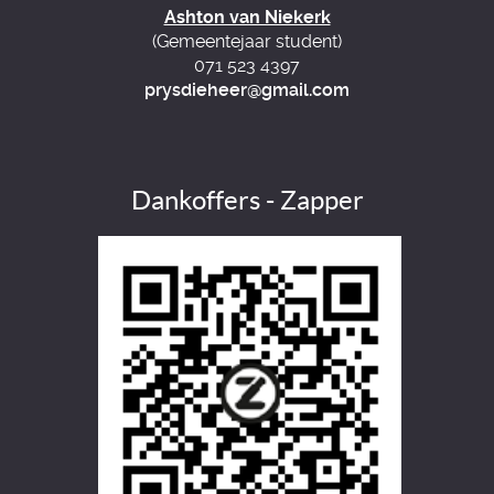
Ashton van Niekerk
(Gemeentejaar student)
071 523 4397
prysdieheer@gmail.com
Dankoffers - Zapper