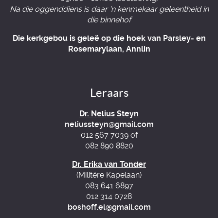
Na die oggenddiens is daar 'n kenmekaar geleentheid in
die binnehof
Die kerkgebou is geleë op die hoek van Parsley- en
Rosemarylaan, Annlin
Leraars
Dr. Nelius Steyn
neliussteyn@gmail.com
012 567 7039 of
082 890 8820
Dr. Erika van Tonder
(Militêre Kapelaan)
083 641 6897
012 314 0728
boshoff.el@gmail.com