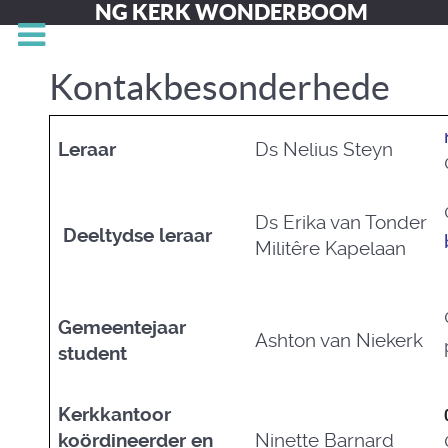
NG KERK WONDERBOOM
Kontakbesonderhede
Leraar
Ds Nelius Steyn
Ds Erika van Tonder
Deeltydse leraar
Militêre Kapelaan
Gemeentejaar
Ashton van Niekerk
student
Kerkkantoor
koördineerder en
Ninette Barnard