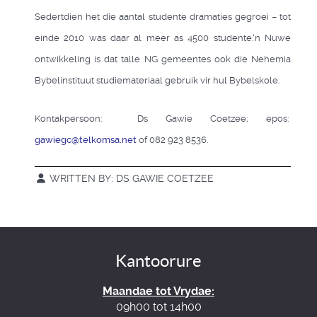
Sedertdien het die aantal studente dramaties gegroei – tot
einde 2010 was daar al meer as 4500 studente.‘n Nuwe
ontwikkeling is dat talle NG gemeentes ook die Nehemia
Bybelinstituut studiemateriaal gebruik vir hul Bybelskole.
Kontakpersoon: Ds Gawie Coetzee; epos:
gawiegc@telkomsa.net
of 082 923 8536.
WRITTEN BY:
DS GAWIE COETZEE
Kantoorure
Maandae tot Vrydae:
09h00 tot 14h00