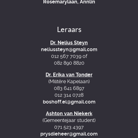
Rosemarylaan, Annlin
Leraars
Dr. Nelius Steyn
neliussteyn@gmail.com
012 567 7039 of
082 890 8820
Dr. Erika van Tonder
(Militêre Kapelaan)
083 641 6897
012 314 0728
boshoff.el@gmail.com
Ashton van Niekerk
(Gemeentejaar student)
071 523 4397
prysdieheer@gmail.com