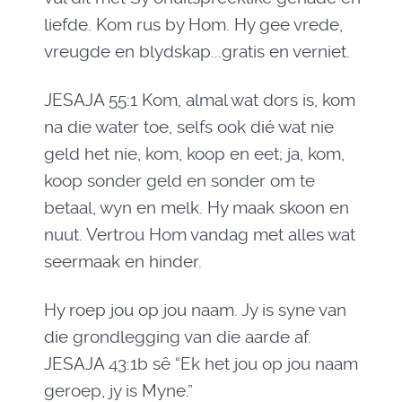
liefde. Kom rus by Hom. Hy gee vrede,
vreugde en blydskap...gratis en verniet.
JESAJA 55:1 Kom, almal wat dors is, kom
na die water toe, selfs ook dié wat nie
geld het nie, kom, koop en eet; ja, kom,
koop sonder geld en sonder om te
betaal, wyn en melk. Hy maak skoon en
nuut. Vertrou Hom vandag met alles wat
seermaak en hinder.
Hy roep jou op jou naam. Jy is syne van
die grondlegging van die aarde af.
JESAJA 43:1b sê “Ek het jou op jou naam
geroep, jy is Myne.”