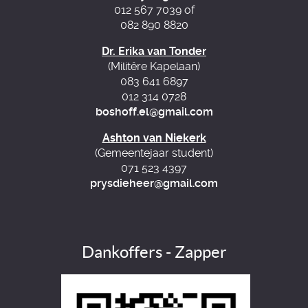
012 567 7039 of
082 890 8820
Dr. Erika van Tonder
(Militêre Kapelaan)
083 641 6897
012 314 0728
boshoff.el@gmail.com
Ashton van Niekerk
(Gemeentejaar student)
071 523 4397
prysdieheer@gmail.com
Dankoffers - Zapper