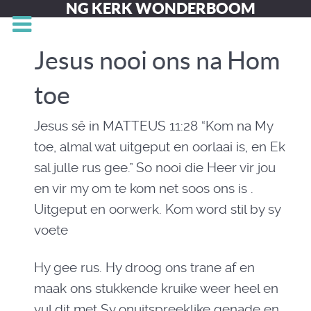
NG KERK WONDERBOOM
Jesus nooi ons na Hom
toe
Jesus sê in MATTEUS 11:28 “Kom na My
toe, almal wat uitgeput en oorlaai is, en Ek
sal julle rus gee.” So nooi die Heer vir jou
en vir my om te kom net soos ons is .
Uitgeput en oorwerk. Kom word stil by sy
voete
Hy gee rus. Hy droog ons trane af en
maak ons stukkende kruike weer heel en
vul dit met Sy onuitspreeklike genade en