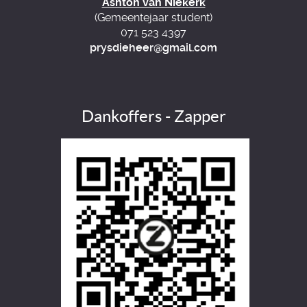
Ashton van Niekerk
(Gemeentejaar student)
071 523 4397
prysdieheer@gmail.com
Dankoffers - Zapper