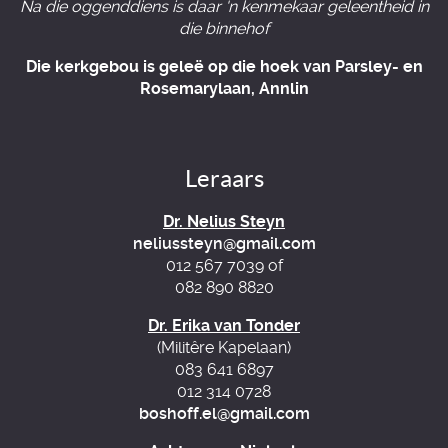
Na die oggenddiens is daar 'n kenmekaar geleentheid in
die binnehof
Die kerkgebou is geleë op die hoek van Parsley- en
Rosemarylaan, Annlin
Leraars
Dr. Nelius Steyn
neliussteyn@gmail.com
012 567 7039 of
082 890 8820
Dr. Erika van Tonder
(Militêre Kapelaan)
083 641 6897
012 314 0728
boshoff.el@gmail.com