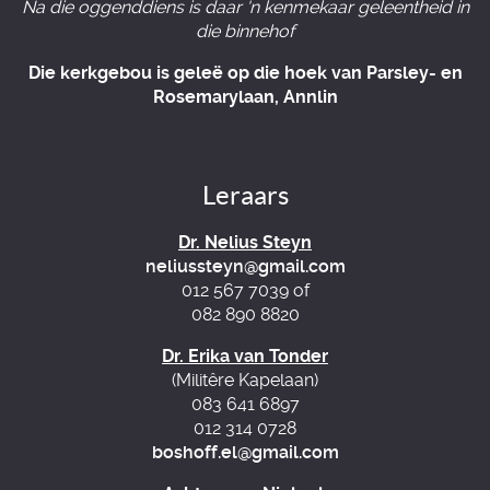
Na die oggenddiens is daar 'n kenmekaar geleentheid in
die binnehof
Die kerkgebou is geleë op die hoek van Parsley- en
Rosemarylaan, Annlin
Leraars
Dr. Nelius Steyn
neliussteyn@gmail.com
012 567 7039 of
082 890 8820
Dr. Erika van Tonder
(Militêre Kapelaan)
083 641 6897
012 314 0728
boshoff.el@gmail.com