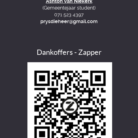
Ashton van Niekerk
(Gemeentejaar student)
071 523 4397
prysdieheer@gmail.com
Dankoffers - Zapper