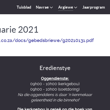
Tuisblad
Navrae
Argiewe
Jaarprogram
uarie 2021
.co.za/docs/gebedsbriewe/g20210131.pdf
Eredienstye
Oggendienste:
09h00 - 10h00 (kerkgebou)
09h00 - 10h00 (soetdoring)
Na die oggenddiens is daar 'n kenmekaar
geleentheid in die binnehof
Die kerkgebou is geleë op die hoek van