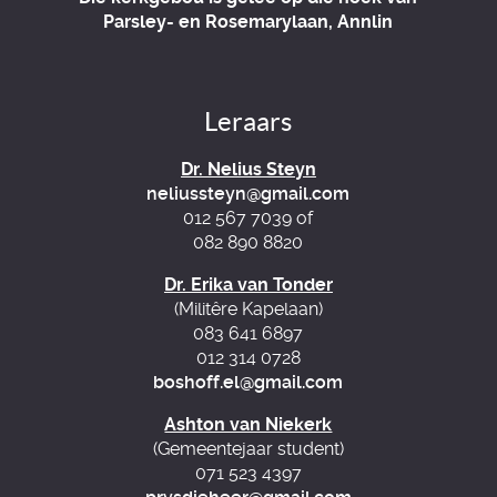
Parsley- en Rosemarylaan, Annlin
Leraars
Dr. Nelius Steyn
neliussteyn@gmail.com
012 567 7039 of
082 890 8820
Dr. Erika van Tonder
(Militêre Kapelaan)
083 641 6897
012 314 0728
boshoff.el@gmail.com
Ashton van Niekerk
(Gemeentejaar student)
071 523 4397