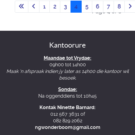
1
2
3
4
5
6
7
8
Page 4 of 8
Kantoorure
Maandae tot Vrydae:
09h00 tot 14h00
Maak 'n afspraak indien jy later as 14h00 die kantoor wil
besoek.
Sondae:
Na oggenddiens tot 10h45
Kontak Ninette Barnard:
012 567 3631 of
082 829 2062
ngwonderboom@gmail.com