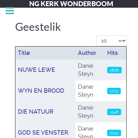
NG KERK WONDERBOOM
Geestelik
Display #
Title
Author
Hits
Articles
Danie
NUWE LEWE
1606
Steyn
Danie
WYN EN BROOD
1723
Steyn
Danie
DIE NATUUR
1548
Steyn
Danie
GOD SE VENSTER.
2041
Steyn