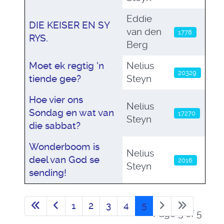
Eddie
DIE KEISER EN SY
van den
1778
RYS.
Berg
Moet ek regtig 'n
Nelius
20329
tiende gee?
Steyn
Hoe vier ons
Nelius
Sondag en wat van
17270
Steyn
die sabbat?
Wonderboom is
Nelius
deel van God se
2016
Steyn
sending!
1
2
3
4
5
Page 5 of 5