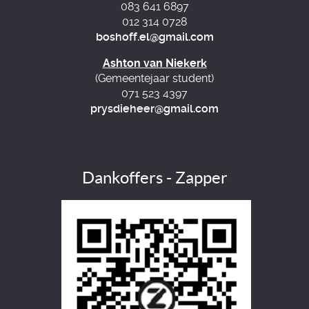
083 641 6897
012 314 0728
boshoff.el@gmail.com
Ashton van Niekerk
(Gemeentejaar student)
071 523 4397
prysdieheer@gmail.com
Dankoffers - Zapper