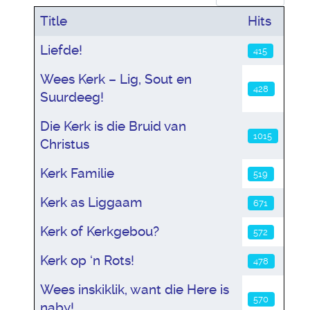
Title
Hits
Articles
Liefde!
415
Wees Kerk – Lig, Sout en
428
Suurdeeg!
Die Kerk is die Bruid van
1015
Christus
Kerk Familie
519
Kerk as Liggaam
671
Kerk of Kerkgebou?
572
Kerk op ‘n Rots!
478
Wees inskiklik, want die Here is
570
naby!