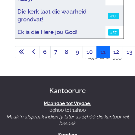
Die kerk laat die waarheid
417
grondvat!
Ek is die Here jou God!
437
6
7
8
9
10
11
12
13
Page 11 of 355
Kantoorure
Maandae tot Vrydae:
09h00 tot 14h00
Maak 'n afspraak indien jy later as 14h00 die kantoor wil
besoek.
Sondae: