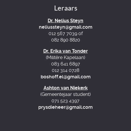
Leraars
Dr. Nelius Steyn
neliussteyn@gmail.com
012 567 7039 of
082 890 8820
Dr. Erika van Tonder
(Militêre Kapelaan)
083 641 6897
012 314 0728
boshoff.el@gmail.com
Ashton van Niekerk
(Gemeentejaar student)
071 523 4397
prysdieheer@gmail.com